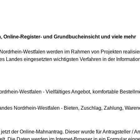
, Online-Register- und Grundbucheinsicht und viele mehr
 Nordrhein-Westfalen werden im Rahmen von Projekten realisier
s Landes eingesetzten wichtigsten Verfahren in der Information
drhein-Westfalen - Vielfältiges Angebot, komfortable Bestellm
Landes Nordrhein-Westfalen - Bieten, Zuschlag, Zahlung, Waren
jetzt der Online-Mahnantrag. Dieser wurde für Antragsteller / A
lt. Die Daten werden im Internet-Browser in ein Formular eing