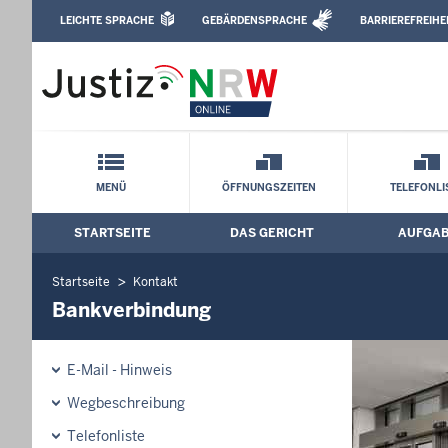
Direkt zum Inhalt
LEICHTE SPRACHE
GEBÄRDENSPRACHE
BARRIEREFREIHE
Leichte Sprache, Gebärdensprachenvideo u
Amtsgericht Mettmann: Bankverbindun
Schnellnavigation mit Volltext-Suche
MENÜ
ÖFFNUNGSZEITEN
TELEFONLI
STARTSEITE
DAS GERICHT
AUFGA
Hauptmenü: Hauptnavigation
Startseite
Kontakt
Bankverbindung
E-Mail - Hinweis
Wegbeschreibung
Telefonliste