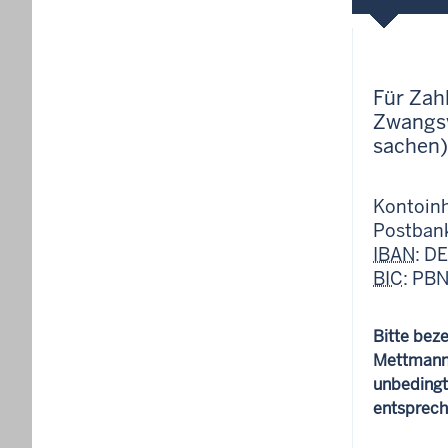
Für Zah
Zwangsv
sachen)
Kontoin
Postban
IBAN
: D
BIC
: PB
Bitte bez
Mettmann 
unbedingt
entsprech