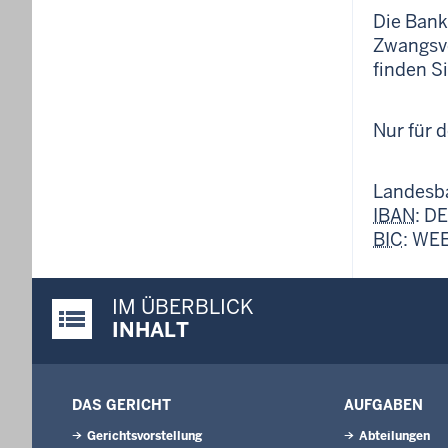
Die Bank
Zwangsv
finden Si
Nur für 
Landesb
IBAN
: D
BIC
: WE
IM ÜBERBLICK
Justiz-Portal im Überblick:
INHALT
DAS GERICHT
AUFGABEN
Gerichtsvorstellung
Abteilungen