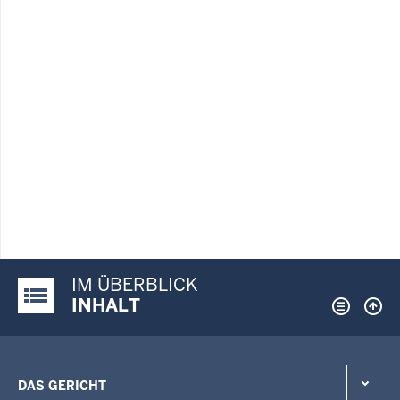
IM ÜBERBLICK
Justiz-Portal im Überblick:
INHALT
DAS GERICHT