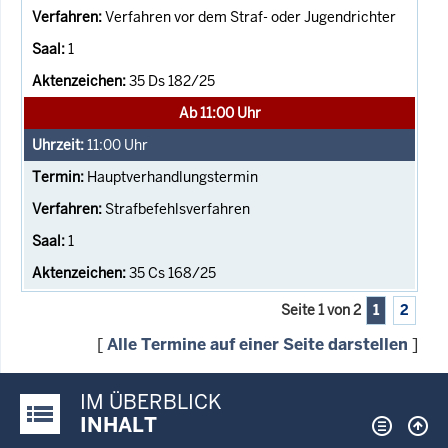
Verfahren vor dem Straf- oder Jugendrichter
1
35 Ds 182/25
Ab 11:00 Uhr
11:00
Uhr
Hauptverhandlungstermin
Strafbefehlsverfahren
1
35 Cs 168/25
Seite 1 von 2
1
2
[
Alle Termine auf einer Seite darstellen
]
IM ÜBERBLICK
Justiz-Portal im Überblick:
INHALT