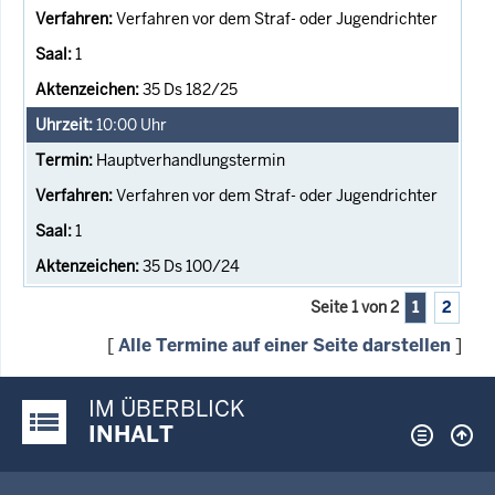
Verfahren vor dem Straf- oder Jugendrichter
1
35 Ds 182/25
10:00
Uhr
Hauptverhandlungstermin
Verfahren vor dem Straf- oder Jugendrichter
1
35 Ds 100/24
Seite 1 von 2
1
2
[
Alle Termine auf einer Seite darstellen
]
IM ÜBERBLICK
Justiz-Portal im Überblick:
INHALT